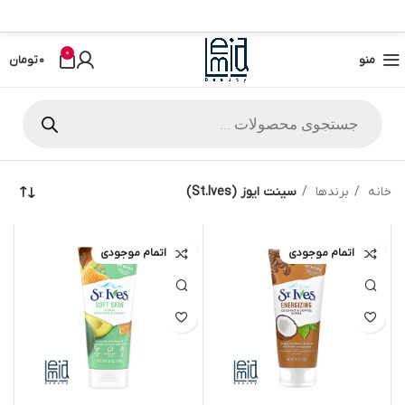
0
منو
0
تومان
خانه
برندها
سینت ایوز (St.Ives)
اتمام موجودی
اتمام موجودی